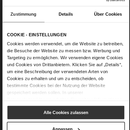
Ein Must-have für die Garderobe ist ein puristischer Gürtel
Zustimmung
Details
Über Cookies
wie das Modell "Clarisse". Der Gürtel in Cognac wird aus
softem Leder gefertigt, die raffinierte Schnalle setzt einen
eleganten Akzent. Ein zuverlässiger Everyday-Begleiter, den
Sie zu Hosen, Röcken und Kleidern kombinieren. Eine
COOKIE - EINSTELLUNGEN
perfekte Kombination ergibt der hochwertige Gürtel mit den
Högl Pumps "Margareta" und der Tasche "Natalie".
Cookies werden verwendet, um die Website zu betreiben,
die Besuche der Website zu messen bzw. Werbung und
Targeting zu ermöglichen. Wir verwenden eigene Cookies
Details
und Cookies von Drittanbietern. Klicken Sie auf „Details“,
um eine Beschreibung der verwendeten Arten von
Mehr
Obermaterial (LEATHER WORKING GROUP
Cookies zu erhalten und um zu entscheiden, ob
Informationen
Gold zertifiziert)
bestimmte Cookies bei der Nutzung der Website
100 x 3,5 x 6 cm
gespeichert werden sollen. In unserer
Nachhaltiges Produkt
Datenschutzerklärung
erhalten Sie weitere Informationen.
weiches Kalbleder mit gröberer
Narbenstruktur
Alle Cookies zulassen
Anpassen