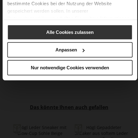
WORKING GROUP Gold zertifiziert), Futter / Decksohle
bestimmte Cookies bei der Nutzung der Website
(LEATHER WORKING GROUP zertifiziert)
gespeichert werden sollen. In unserer
Nachhaltiges Produkt, Made in Europe
Datenschutzerklärung
erhalten Sie weitere Informationen.
Kein Verschluss
Nein
Alle Cookies zulassen
60
Pfennigabsatz / Stiletto
Anpassen
Ziegenleder, fein geschliffen mit samtiger
Optik
Nur notwendige Cookies verwenden
Care
Das könnte Ihnen auch gefallen