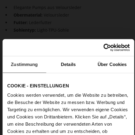
Elegante Pumps aus Veloursleder
Obermaterial:
Veloursleder
Futter:
Lederfutter
Sohlentyp:
Light-TPU-Sohle
Elegant und zeitlos. Ein stilvolles Accessoire in elegantem
Veloursleder mit edlem Stilettoabsatz. Mehr braucht unser
nachhaltiger beiger Pumps nicht, um die Frauenwelt zu
begeistern. Er ist unschlagbar im Alltagseinsatz und in seiner
Zustimmung
Details
Über Cookies
Kombinationsvielfalt. Mit dem Multitalent im Schrank sind Sie
auf viele Gelegenheiten bestens vorbereitet.
COOKIE - EINSTELLUNGEN
Details
Cookies werden verwendet, um die Website zu betreiben,
die Besuche der Website zu messen bzw. Werbung und
Mehr
Light-TPU-Sohle
Targeting zu ermöglichen. Wir verwenden eigene Cookies
Informationen
Lederfutter
und Cookies von Drittanbietern. Klicken Sie auf „Details“,
F 1/2
um eine Beschreibung der verwendeten Arten von
Made in Europe, Obermaterial (LEATHER
Cookies zu erhalten und um zu entscheiden, ob