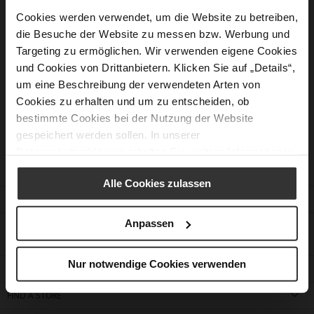
Cookies werden verwendet, um die Website zu betreiben,
die Besuche der Website zu messen bzw. Werbung und
New Customers
Targeting zu ermöglichen. Wir verwenden eigene Cookies
und Cookies von Drittanbietern. Klicken Sie auf „Details“,
Creating an account has many benefits: check out faster, keep
um eine Beschreibung der verwendeten Arten von
more than one address, track orders and more.
Cookies zu erhalten und um zu entscheiden, ob
bestimmte Cookies bei der Nutzung der Website
Create an Account
gespeichert werden sollen. In unserer
Datenschutzerklärung
erhalten Sie weitere Informationen.
Alle Cookies zulassen
CUSTOMER SERVICE
Anpassen
CONTACT
Nur notwendige Cookies verwenden
COMPANY
FIND A STORE