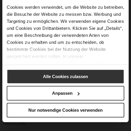
Cookies werden verwendet, um die Website zu betreiben,
die Besuche der Website zu messen bzw. Werbung und
New Customers
Targeting zu ermöglichen. Wir verwenden eigene Cookies
und Cookies von Drittanbietern. Klicken Sie auf „Details“,
Creating an account has many benefits: check out faster, keep
um eine Beschreibung der verwendeten Arten von
more than one address, track orders and more.
Cookies zu erhalten und um zu entscheiden, ob
bestimmte Cookies bei der Nutzung der Website
Create an Account
gespeichert werden sollen. In unserer
Datenschutzerklärung
erhalten Sie weitere Informationen.
Alle Cookies zulassen
CUSTOMER SERVICE
Anpassen
CONTACT
Nur notwendige Cookies verwenden
COMPANY
FIND A STORE