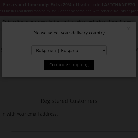
For a short time only: Extra 20% off
with code
LASTCHANCE20
es Classics and items marked "NEW". Cannot be combined with other discounts or pro
Subscribe to our newsletter and receive exclusive offers & news.
Please select your delivery country
Clos
SSORIES
JACKETS & COATS
NEW
SALE
INSPIR
Continue shopping
Registered Customers
n in with your email address.