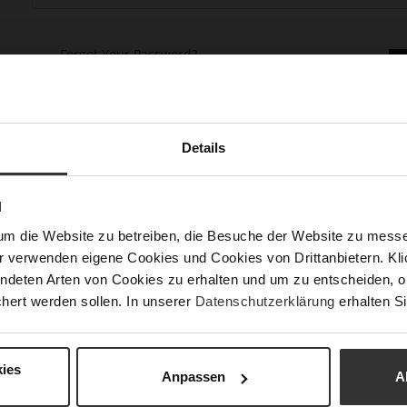
Forgot Your Password?
Details
N
keep more than one address, track orders and more.
um die Website zu betreiben, die Besuche der Website zu mes
r verwenden eigene Cookies und Cookies von Drittanbietern. Klic
ndeten Arten von Cookies zu erhalten und um zu entscheiden, o
hert werden sollen. In unserer
Datenschutzerklärung
erhalten Si
ies
Anpassen
A