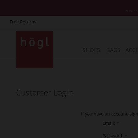
*Exclud
Free Returns
Skip
to
Content
SHOES
BAGS
ACCE
Customer Login
If you have an account, sig
Email
Password