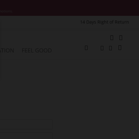
motions.
14 Days Right of Return
e
My Cart
ATION
FEEL GOOD
Change
Search
Search