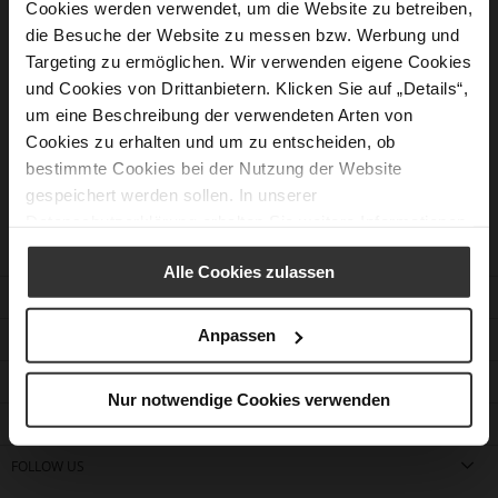
Cookies werden verwendet, um die Website zu betreiben,
die Besuche der Website zu messen bzw. Werbung und
Sollten Sie die Antwort auf Ihre Frage nicht gefunden
Targeting zu ermöglichen. Wir verwenden eigene Cookies
haben, steht Ihnen unser Kundenservice gerne zur
und Cookies von Drittanbietern. Klicken Sie auf „Details“,
Verfügung.
um eine Beschreibung der verwendeten Arten von
Cookies zu erhalten und um zu entscheiden, ob
Kontaktformular
bestimmte Cookies bei der Nutzung der Website
gespeichert werden sollen. In unserer
Datenschutzerklärung
erhalten Sie weitere Informationen.
Alle Cookies zulassen
KUNDENSERVICE
Anpassen
KONTAKT
UNTERNEHMEN
Nur notwendige Cookies verwenden
STORE FINDEN
FOLLOW US