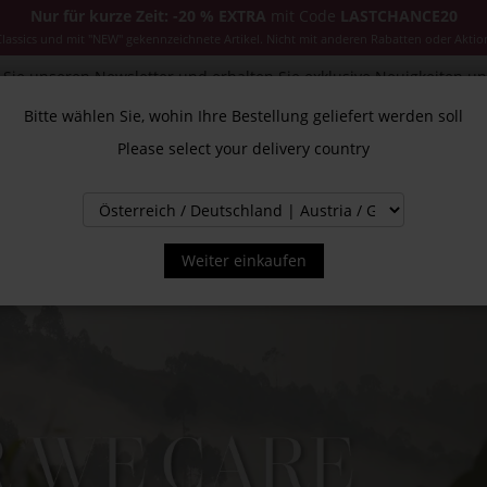
Nur für kurze Zeit: -20 % EXTRA
mit Code
LASTCHANCE20
ssics und mit "NEW" gekennzeichnete Artikel. Nicht mit anderen Rabatten oder Aktio
Sie unseren Newsletter und erhalten Sie exklusive Neuigkeiten u
Bitte wählen Sie, wohin Ihre Bestellung geliefert werden soll
Please select your delivery country
CESSOIRES
JACKEN & MÄNTEL
NEW
SALE
INS
Weiter einkaufen