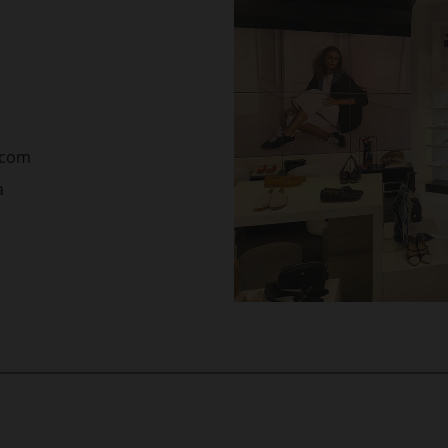
.com
a