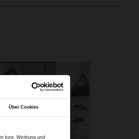
Über Cookies
sen bzw. Werbung und