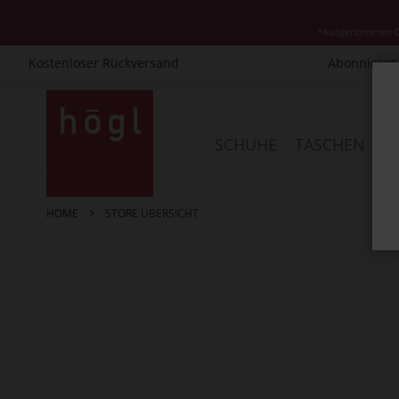
*Ausgenommen Cla
Kostenloser Rückversand
Abonnieren 
Direkt
zum
Inhalt
SCHUHE
TASCHEN
AC
HOME
STORE ÜBERSICHT