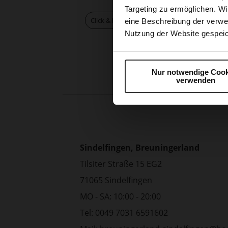
Targeting zu ermöglichen. Wi
Click & Reserve
eine Beschreibung der verwe
Nutzung der Website gespeic
Nur notwendige Cook
verwenden
Sindelfingen, Breuningerland
Tilsiter Straße 15 EG2
71065 Sindelfingen
MO - SA: 10:00 - 20:00
Tel: 0049 7031 6591602