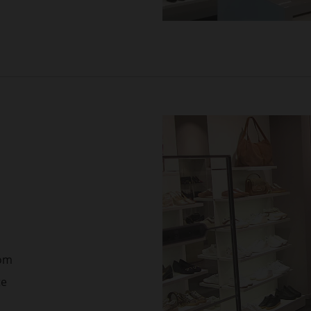
com
te