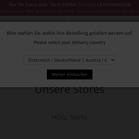
Nur für kurze Zeit: -20 % EXTRA
mit Code
LASTCHANCE20
ssics und mit "NEW" gekennzeichnete Artikel. Nicht mit anderen Rabatten oder Aktio
Sie unseren Newsletter und erhalten Sie exklusive Neuigkeiten u
Bitte wählen Sie, wohin Ihre Bestellung geliefert werden soll
Please select your delivery country
CESSOIRES
JACKEN & MÄNTEL
NEW
SALE
INS
Weiter einkaufen
Unsere Stores
HÖGL Stores