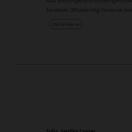
Mail:
breuningerland-sindelfingen@ho
Facebook:
Offizielle Högl Facebook-Sei
Click & Reserve
Sofia, Serdika Center