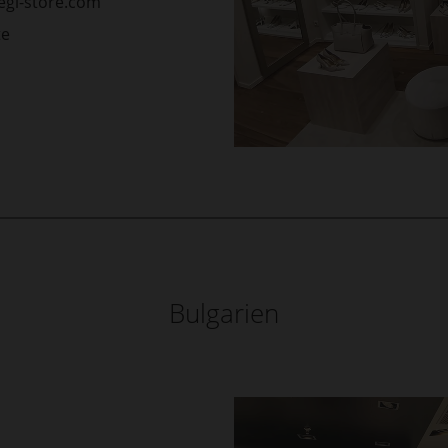
egl-store.com
te
Bulgarien