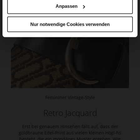
Anpassen
Nur notwendige Cookies verwenden
Femininer Vintage-Style
Retro Jacquard
Erst bei genauem Hinsehen fällt auf, dass der
goldbraune Edel-Print aus vielen kleinen Högl-hs
besteht, die ein mondänes Muster ergeben. Wie