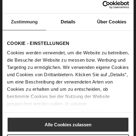
Trekking in Canvas
Die neuen Trekking-Sneakers sind aus dem robusten
Zustimmung
Details
Über Cookies
Naturmaterial Canvas gefertigt. Das Gemisch aus
Baumwolle und Leinen macht sie strapazierfähig,
atmungsaktiv und wie geschaffen für den Nature-Trend
der Saison.
COOKIE - EINSTELLUNGEN
Cookies werden verwendet, um die Website zu betreiben,
die Besuche der Website zu messen bzw. Werbung und
Targeting zu ermöglichen. Wir verwenden eigene Cookies
und Cookies von Drittanbietern. Klicken Sie auf „Details“,
um eine Beschreibung der verwendeten Arten von
Cookies zu erhalten und um zu entscheiden, ob
bestimmte Cookies bei der Nutzung der Website
gespeichert werden sollen. In unserer
Datenschutzerklärung
erhalten Sie weitere Informationen.
Alle Cookies zulassen