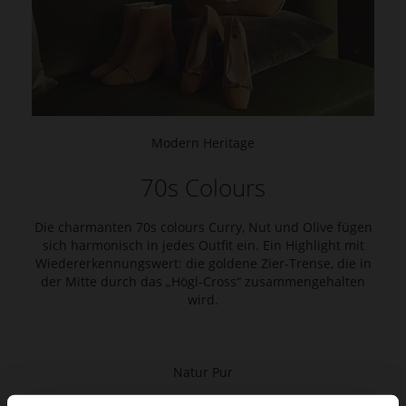
Modern Heritage
70s Colours
Die charmanten 70s colours Curry, Nut und Olive fügen
sich harmonisch in jedes Outfit ein. Ein Highlight mit
Wiedererkennungswert: die goldene Zier-Trense, die in
der Mitte durch das „Högl-Cross“ zusammengehalten
wird.
Natur Pur