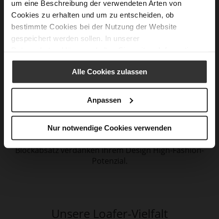
um eine Beschreibung der verwendeten Arten von
Cookies zu erhalten und um zu entscheiden, ob
bestimmte Cookies bei der Nutzung der Website
gespeichert werden sollen. In unserer
Datenschutzerklärung
erhalten Sie weitere Informationen.
Alle Cookies zulassen
CHUNKY LOAFER LOVE
Anpassen
Rustikaler Chic, british casual oder elegant?
Nur notwendige Cookies verwenden
Unsere Lifted Loafer mit markanter Profilsohle und
Blockabsatz verdanken ihrem Design High-Fashion-
Potenzial.
Unsere Loafer-Vielfalt