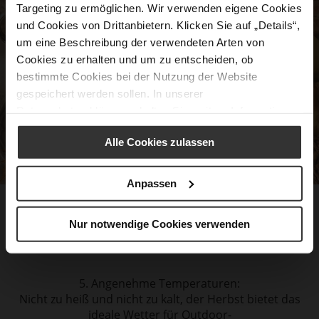
Targeting zu ermöglichen. Wir verwenden eigene Cookies
und Cookies von Drittanbietern. Klicken Sie auf „Details“,
um eine Beschreibung der verwendeten Arten von
Cookies zu erhalten und um zu entscheiden, ob
bestimmte Cookies bei der Nutzung der Website
gespeichert werden sollen. In unserer
Datenschutzerklärung
erhalten Sie weitere Informationen.
Alle Cookies zulassen
Anpassen
4. Herbstküche:
Kürbis- oder auch Pilzgerichte, wärmende Suppen,
Nur notwendige Cookies verwenden
frischer Apfelkuchen und Zimtschnecken – der Herbst
bringt kulinarische Genüsse mit sich.
5. Angenehme Temperaturen:
Nicht zu heiß und nicht zu kalt, der Herbst bietet das
ideale Wetter für Outdoor-