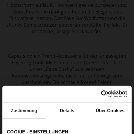
Höchstform aufläuft. Hochwertiges Veloursleder und
Zierschnallen in dark-gold heben die Eleganz des
"Snowflake" hervor. Das Fake Fur Wollfutter und die
chunky Sohle schützen souverän vor Kälte. Perfekt für
moderne, lässige Strick-Outfits.
Capes sind ein Trend-Accessoire für den angesagten
Layering-Look. Mit Fransen und Querstreifen lädt
unser „Cape Cushy“ aus weichem
Baumwollmischgewebe nicht nur
unterwegs zum
Kuscheln ein. Ein echtes Allround-Talent.
Zustimmung
Details
Über Cookies
Lust auf Farbe?
COOKIE - EINSTELLUNGEN