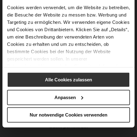
Als Set oder im Mix: Unsere Beanies, Schals und
Cookies werden verwendet, um die Website zu betreiben,
Handschuhe bringen Farbe in trübe und kalte
die Besuche der Website zu messen bzw. Werbung und
Herbsttage. Erhältlich in vier Trendfarben.
Targeting zu ermöglichen. Wir verwenden eigene Cookies
und Cookies von Drittanbietern. Klicken Sie auf „Details“,
um eine Beschreibung der verwendeten Arten von
Cookies zu erhalten und um zu entscheiden, ob
Lust auf vegane Looks?
bestimmte Cookies bei der Nutzung der Website
gespeichert werden sollen. In unserer
Datenschutzerklärung
erhalten Sie weitere Informationen.
Alle Cookies zulassen
Unsere vegane crupped Jacke "Liv" in Lammfelloptik
gehört zu den immer wiederkehrenden Klassikern
Anpassen
.Die aus Fake Shearling gefertigte Jacke hält im Winter
kuschlig warm. Besonders stylish zu high waist Hosen,
Röcken oder Strickkleidern. Unser mit Fake Shearling
Nur notwendige Cookies verwenden
gefütterter Handschuh „Glove Weekend“ rundet das
Outfit perfekt ab.