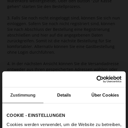
Warenkorb weitergeleitet. Über den Button "Zur Kasse
gehen" starten Sie den Bestellprozess.
3. Falls Sie noch nicht eingeloggt sind, können Sie sich nun
einloggen. Sofern Sie noch nicht registriert sind, können
Sie nach Abschluss der Bestellung eine Registrierung
abschließen und hier auf die angegebenen Daten
zurückgreifen. Somit ist die nächste Bestellung für Sie
komfortabler. Alternativ können Sie eine Gastbestellung
ohne Login durchführen.
4. In der nächsten Ansicht können Sie die Versandadresse
entweder aus Ihren gespeicherten Adressen wählen oder
eine neue Adresse eingeben. Ebenso können Sie hier die
Versandmethode wählen.
5. Anschließend wählen Sie eine Zahlungsmethode aus.
Zustimmung
Details
Über Cookies
Folgende Zahlungsmöglichkeiten bieten wir im Webshop
an:
COOKIE - EINSTELLUNGEN
Paypal
Cookies werden verwendet, um die Website zu betreiben,