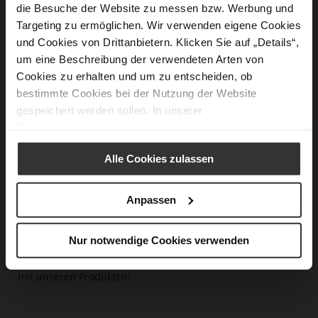
die Besuche der Website zu messen bzw. Werbung und
Kreditkarte
Targeting zu ermöglichen. Wir verwenden eigene Cookies
Sofortüberweisung
und Cookies von Drittanbietern. Klicken Sie auf „Details“,
Kauf auf Rechnung
um eine Beschreibung der verwendeten Arten von
Cookies zu erhalten und um zu entscheiden, ob
6. In diesem Fenster können Sie auch eine alternative
bestimmte Cookies bei der Nutzung der Website
Rechnungsadresse auswählen. Wählen Sie hierzu "Gleiche
gespeichert werden sollen. In unserer
Adresse für Bestellung und Versand" ab und wählen Sie
anschließend die gewünschte Rechnungsadresse aus oder
Datenschutzerklärung
erhalten Sie weitere Informationen.
legen Sie eine neue Adresse an. Mit einem Klick auf
"Aktualisieren" übernehmen Sie diese.
Alle Cookies zulassen
7. Durch den Button "Zahlungspflichtig bestellen" erstellen
Anpassen
Sie eine Bestellung. Sie werden zur Zahlungsseite
weitergeleitet, auf der Sie die Daten für die Zahlung
eintragen.
Nur notwendige Cookies verwenden
Sie haben nun Ihren HÖGL Artikel bestellt. Viel Vergnügen
mit unseren Produkten!