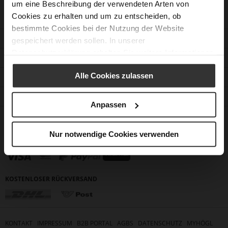
um eine Beschreibung der verwendeten Arten von
Cookies zu erhalten und um zu entscheiden, ob
bestimmte Cookies bei der Nutzung der Website
KUNDENSERVICE
gespeichert werden sollen. In unserer
Datenschutzerklärung
erhalten Sie weitere Informationen.
KONTAKT
Alle Cookies zulassen
UNTERNEHMEN
STORE FINDEN
Anpassen
FOLLOW US
Nur notwendige Cookies verwenden
ZAHLUNGSMETHODEN
KOSTENLOSER RÜCKVERSAND
KONTAKT
IMPRESSUM
B2B PORTAL
AGBS
DATENSCHUTZ
MYHÖGL