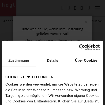
Direkt
zum
Mein Wa
Inhalt
Abonnieren Sie unseren Newsletter und erhalten Sie exklusive
Neuigkeiten und Angebote.
Schließen
Bitte wählen Sie, wohin Ihre Bestellung
geliefert werden soll
Please select your delivery country
Wo kann ich meine Adressen verwalten?
Im Nutzerbereich können Sie unter "Adressbuch"
bestehende Adressen ändern und löschen sowie neue
Adressen hinzufügen.
Zustimmung
Details
Über Cookies
Weiter einkaufen
Sollten Sie die Antwort auf Ihre Frage nicht gefunden
haben, steht Ihnen unser Kundenservice gerne zur
COOKIE - EINSTELLUNGEN
Verfügung.
Cookies werden verwendet, um die Website zu betreiben,
die Besuche der Website zu messen bzw. Werbung und
Kontaktformular
Targeting zu ermöglichen. Wir verwenden eigene Cookies
und Cookies von Drittanbietern. Klicken Sie auf „Details“,