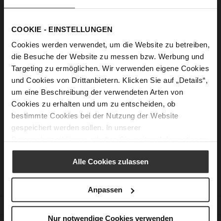
Show Password
COOKIE - EINSTELLUNGEN
Sign In
Cookies werden verwendet, um die Website zu betreiben,
Forgot Your Password?
die Besuche der Website zu messen bzw. Werbung und
Targeting zu ermöglichen. Wir verwenden eigene Cookies
und Cookies von Drittanbietern. Klicken Sie auf „Details“,
um eine Beschreibung der verwendeten Arten von
New Customers
Cookies zu erhalten und um zu entscheiden, ob
bestimmte Cookies bei der Nutzung der Website
Creating an account has many benefits: check out faster, keep
gespeichert werden sollen. In unserer
more than one address, track orders and more.
Datenschutzerklärung
erhalten Sie weitere Informationen.
Create an Account
Alle Cookies zulassen
Anpassen
CUSTOMER SERVICE
Nur notwendige Cookies verwenden