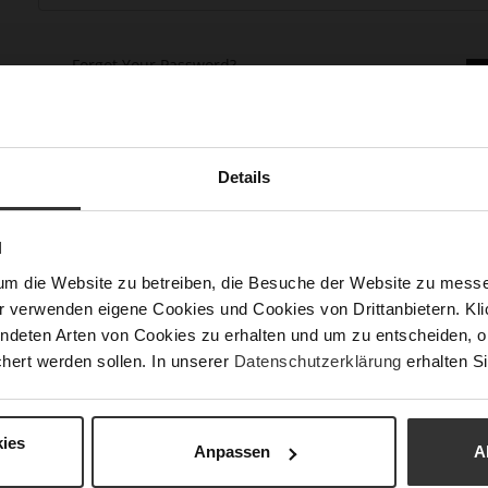
Forgot Your Password?
Details
N
keep more than one address, track orders and more.
um die Website zu betreiben, die Besuche der Website zu mes
r verwenden eigene Cookies und Cookies von Drittanbietern. Klic
ndeten Arten von Cookies zu erhalten und um zu entscheiden, o
hert werden sollen. In unserer
Datenschutzerklärung
erhalten Si
ies
Anpassen
A