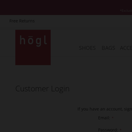
*Exclud
Free Returns
Skip
to
Content
SHOES
BAGS
ACCE
Customer Login
If you have an account, sig
Email
Password