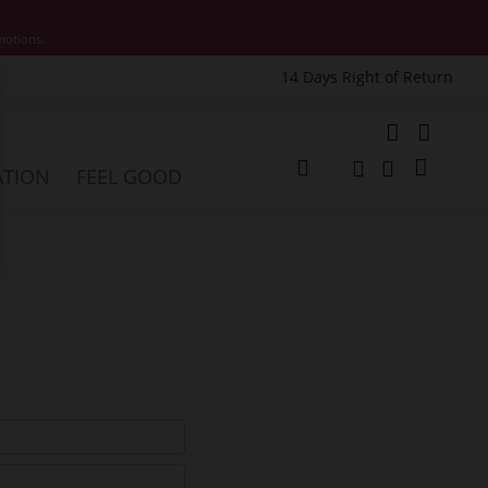
motions.
14 Days Right of Return
e
My Cart
ATION
FEEL GOOD
Change
Search
Search