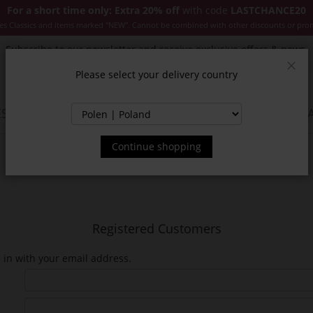
For a short time only: Extra 20% off
with code
LASTCHANCE20
es Classics and items marked "NEW". Cannot be combined with other discounts or pro
Subscribe to our newsletter and receive exclusive offers & news.
Please select your delivery country
Clos
SSORIES
JACKETS & COATS
NEW
SALE
INSPIR
Continue shopping
Registered Customers
n in with your email address.