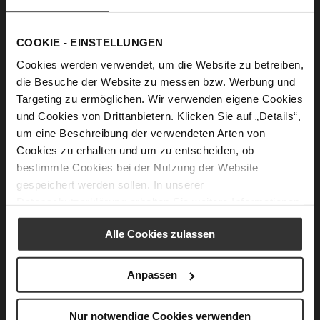
Show Password
COOKIE - EINSTELLUNGEN
Sign In
Cookies werden verwendet, um die Website zu betreiben,
Forgot Your Password?
die Besuche der Website zu messen bzw. Werbung und
Targeting zu ermöglichen. Wir verwenden eigene Cookies
und Cookies von Drittanbietern. Klicken Sie auf „Details“,
um eine Beschreibung der verwendeten Arten von
New Customers
Cookies zu erhalten und um zu entscheiden, ob
bestimmte Cookies bei der Nutzung der Website
Creating an account has many benefits: check out faster, keep
gespeichert werden sollen. In unserer
more than one address, track orders and more.
Datenschutzerklärung
erhalten Sie weitere Informationen.
Create an Account
Alle Cookies zulassen
Anpassen
CUSTOMER SERVICE
Nur notwendige Cookies verwenden