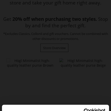
store and take your gift home right away.
Get
20% off when purchasing two styles.
Stop
by and find the perfect gift.
*Excludes Classics, Collonil and gift vouchers. Cannot be combined with
other discounts or promotions.
Store Overview